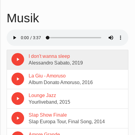
Musik
I don't wanna sleep
play_arrow
Alessandro Sabato, 2019
La Giu - Amoruso
play_arrow
Album Donato Amoruso, 2016
Lounge Jazz
play_arrow
Yourliveband, 2015
Slap Show Finale
play_arrow
Slap Europa Tour, Final Song, 2014
Amore Grande